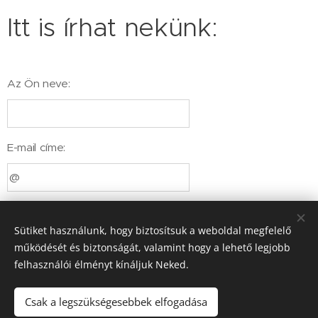
Itt is írhat nekünk:
Az Ön neve:
E-mail címe:
Telefonszáma:
Sütiket használunk, hogy biztosítsuk a weboldal megfelelő
működését és biztonságát, valamint hogy a lehető legjobb
felhasználói élményt kínáljuk Neked.
Üzenet
Csak a legszükségesebbek elfogadása