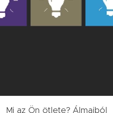
Mi az Ön ötlete? Álmaiból